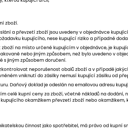
 kterou kupující určil,
í zboží.
eslání a převzetí zboží jsou uvedeny v objednávce kupují
ožadavku kupujícího, nese kupující riziko a případné do
 zboží na místo určené kupujícím v objednávce, je kupující
akovaně nebo jiným způsobem, než bylo uvedeno v objedná
é s jiným způsobem doručení.
en zkontrolovat neporušenost obalů zboží a v případě jaký
ěném vniknutí do zásilky nemusí kupující zásilku od pře
kturu. Daňový doklad je odeslán na emailovou adresu kupu
ním celé kupní ceny za zboží, včetně nákladů na dodání,
a kupujícího okamžikem převzetí zboží nebo okamžikem, kd
dnikatelskou činnost jako spotřebitel, má právo od kupní s