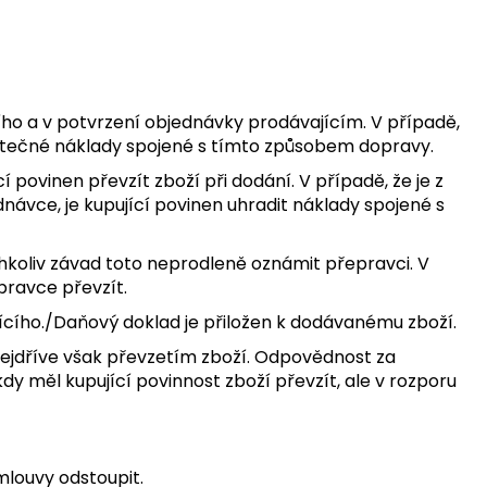
cího a v potvrzení objednávky prodávajícím. V případě,
datečné náklady spojené s tímto způsobem dopravy.
 povinen převzít zboží při dodání. V případě, že je z
vce, je kupující povinen uhradit náklady spojené s
chkoliv závad toto neprodleně oznámit přepravci. V
pravce převzít.
jícího./Daňový doklad je přiložen k dodávanému zboží.
 nejdříve však převzetím zboží. Odpovědnost za
y měl kupující povinnost zboží převzít, ale v rozporu
mlouvy odstoupit.