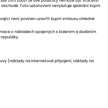
stliže toto zboží ze své podstaty nemůže být vráceno
m obchodě. Toto ustanovení nevylučuje sjednání kupní
ající není povinen uzavřít kupní smlouvu ohledně
ormace o nákladech spojených s balením a dodáním
republiky.
ouvy (náklady na internetové připojení, náklady na