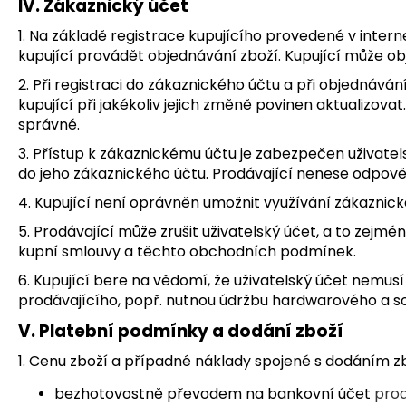
IV. Zákaznický účet
1. Na základě registrace kupujícího provedené v int
kupující provádět objednávání zboží. Kupující může ob
2. Při registraci do zákaznického účtu a při objednává
kupující při jakékoliv jejich změně povinen aktualizo
správné.
3. Přístup k zákaznickému účtu je zabezpečen uživate
do jeho zákaznického účtu. Prodávající nenese odpově
4. Kupující není oprávněn umožnit využívání zákaznic
5. Prodávající může zrušit uživatelský účet, a to zejmén
kupní smlouvy a těchto obchodních podmínek.
6. Kupující bere na vědomí, že uživatelský účet nemu
prodávajícího, popř. nutnou údržbu hardwarového a s
V. Platební podmínky a dodání zboží
1. Cenu zboží a případné náklady spojené s dodáním zb
bezhotovostně převodem na bankovní účet
prod