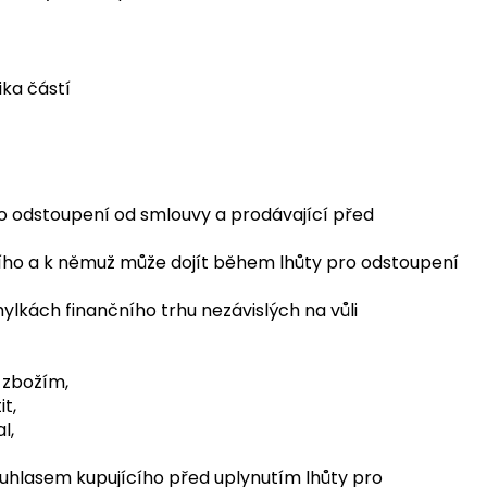
ika částí
ro odstoupení od smlouvy a prodávající před
jícího a k němuž může dojít během lhůty pro odstoupení
hylkách finančního trhu nezávislých na vůli
 zbožím,
t,
l,
uhlasem kupujícího před uplynutím lhůty pro