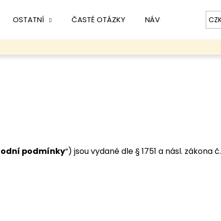
OSTATNÍ
ČASTÉ OTÁZKY
NÁVOD
KONTAK
CZ
Co potřebujete najít?
HLEDAT
Doporučujeme
odní podmínky
“) jsou vydané dle § 1751 a násl. zákona č