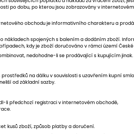
ch souvisejících poplatků a nákladů za vrácení zboží, je
nosti po dobu, po kterou jsou zobrazovány v internetové
rnetového obchodu je informativního charakteru a prodáv
 o nákladech spojených s balením a dodáním zboží. Inf
řípadech, kdy je zboží doručováno v rámci území České 
ombinovat, nedohodne-li se prodávající s kupujícím jinak.
h prostředků na dálku v souvislosti s uzavřením kupní sml
neliší od základní sazby.
l-li předchozí registraci v internetovém obchodě,
race.
čet kusů zboží, způsob platby a doručení.