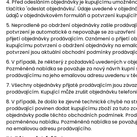
4. Před odesláním objednávky je kupujícímu umožněno k
tlačítko 'odeslat objednávku'.
Údaje uvedené v objedná
údajů v objednávkovém formuláři a potvrzení kupující
5. Neprodleně po obdržení objednávky zašle prodávajíc
potvrzení je automatické a nepovažuje se za uzavření
přijetí objednávky prodávajícím. Oznámení o přijetí 
kupujícímu potvrzení o obdržení objednávky na emailov
potvrzení jsou aktuální obchodní podmínky prodávají
6. V případě, že některý z požadavků uvedených v obj
Pozměněná nabídka se považuje za nový návrh kupní s
prodávajícímu na jeho emailovou adresu uvedenu v 
7. Všechny objednávky přijaté prodávajícím jsou závaz
prodávajícím. Kupující může zrušit objednávku telefo
8. V případě, že došlo ke zjevné technické chybě na 
prodávající povinen dodat kupujícímu zboží za tuto zc
objednávky podle těchto obchodních podmínek. Prodáv
pozměněnou nabídku. Pozměněná nabídka se považuje 
na emailovou adresu prodávajícího.