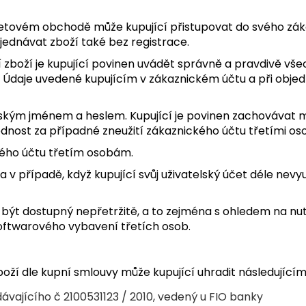
ernetovém obchodě může kupující přistupovat do svého zá
jednávat zboží také bez registrace.
ní zboží je kupující povinen uvádět správně a pravdivě vš
vat. Údaje uvedené kupujícím v zákaznickém účtu a při obj
lským jménem a heslem. Kupující je povinen zachovávat m
dnost za případné zneužití zákaznického účtu třetími os
kého účtu třetím osobám.
a v případě, když kupující svůj uživatelský účet déle nevyu
sí být dostupný nepřetržitě, a to zejména s ohledem na
oftwarového vybavení třetích osob.
oží dle kupní smlouvy může kupující uhradit následujícím
ávajícího č
2100531123
/ 2010, vedený u FIO banky