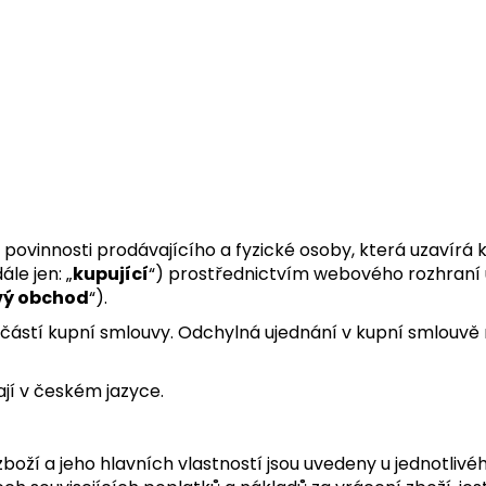
ovinnosti prodávajícího a fyzické osoby, která uzavírá 
le jen: „
kupující
“) prostřednictvím webového rozhraní
vý obchod
“).
částí kupní smlouvy. Odchylná ujednání v kupní smlouv
jí v českém jazyce.
zboží a jeho hlavních vlastností jsou uvedeny u jednotli