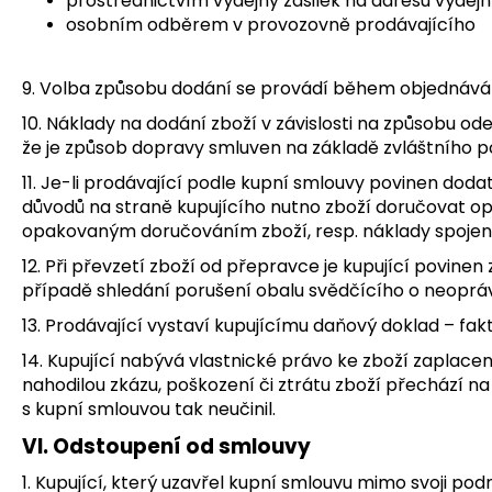
prostřednictvím výdejny zásilek na adresu výdejny,
osobním odběrem v provozovně prodávajícího
9. Volba způsobu dodání se provádí během objednáván
10. Náklady na dodání zboží v závislosti na způsobu od
že je způsob dopravy smluven na základě zvláštního p
11. Je-li prodávající podle kupní smlouvy povinen dodat
důvodů na straně kupujícího nutno zboží doručovat op
opakovaným doručováním zboží, resp. náklady spojen
12. Při převzetí zboží od přepravce je kupující povin
případě shledání porušení obalu svědčícího o neoprávn
13. Prodávající vystaví kupujícímu daňový doklad – fa
14. Kupující nabývá vlastnické právo ke zboží zaplace
nahodilou zkázu, poškození či ztrátu zboží přechází n
s kupní smlouvou tak neučinil.
VI. Odstoupení od smlouvy
1. Kupující, který uzavřel kupní smlouvu mimo svoji po