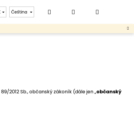
Hledat
Přihlášení
Nákupní
T
PRODEJCI
K
Čeština
košík
. 89/2012 Sb., občanský zákoník (dále jen „
občanský