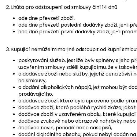
2. Lhůta pro odstoupení od smlouvy činí 14 dnů
ode dne převzetí zboží,
ode dne převzetí poslední dodávky zboží, je-li 
ode dne převzetí první dodávky zboží, je-li př
3. Kupující nemůže mimo jiné odstoupit od kupní smlou
poskytování služeb, jestliže byly splněny s jeh
uzavřením smlouvy sdělil kupujícímu, že v tako
o dodávce zboží nebo služby, jejichž cena závisí
od smlouvy,
o dodání alkoholických nápojů, jež mohou být dodá
prodávajícího,
o dodávce zboží, které bylo upraveno podle přán
dodávce zboží, které podléhá rychlé zkáze, jakož
dodávce zboží v uzavřeném obalu, které kupující z
dodávce zvukové nebo obrazové nahrávky nebo po
dodávce novin, periodik nebo časopisů,
dodání digitálního obsahu, pokud nebyl dodán n