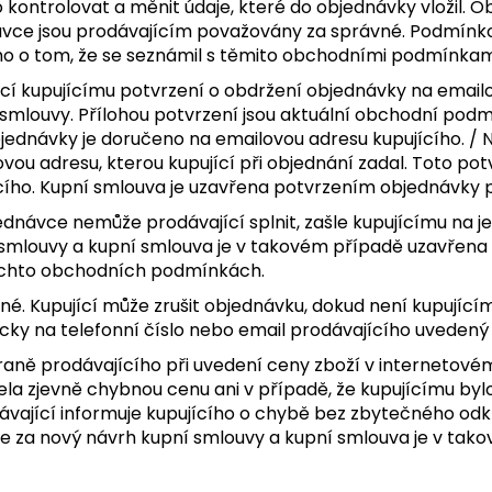
ontrolovat a měnit údaje, které do objednávky vložil. O
vce jsou prodávajícím považovány za správné. Podmínkou
ho o tom, že se seznámil s těmito obchodními podmínkam
í kupujícímu potvrzení o obdržení objednávky na emailov
 smlouvy. Přílohou potvrzení jsou aktuální obchodní podm
objednávky je doručeno na emailovou adresu kupujícího. /
ou adresu, kterou kupující při objednání zadal. Toto potv
cího. Kupní smlouva je uzavřena potvrzením objednávky p
ednávce nemůže prodávající splnit, zašle kupujícímu na
mlouvy a kupní smlouva je v takovém případě uzavřena p
těchto obchodních podmínkách.
né. Kupující může zrušit objednávku, dokud není kupujíc
nicky na telefonní číslo nebo email prodávajícího uvede
straně prodávajícího při uvedení ceny zboží v interneto
ela zjevně chybnou cenu ani v případě, že kupujícímu by
ající informuje kupujícího o chybě bez zbytečného odkl
za nový návrh kupní smlouvy a kupní smlouva je v takov