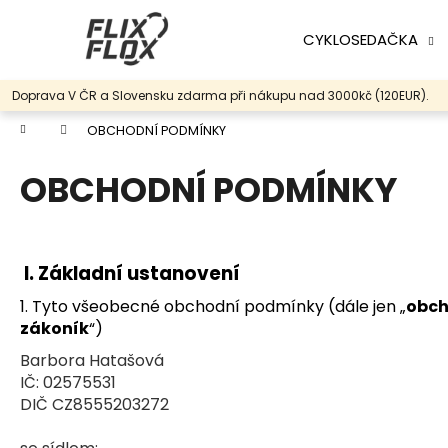
K
Přejít
na
o
CYKLOSEDAČKA
obsah
Zpět
Zpět
š
do
do
í
Doprava V ČR a Slovensku zdarma při nákupu nad 3000kč (120EUR).
k
obchodu
obchodu
Domů
OBCHODNÍ PODMÍNKY
OBCHODNÍ PODMÍNKY
I.
Základní ustanovení
1. Tyto všeobecné obchodní podmínky (dále jen „
obch
zákoník
“)
Barbora Hatašová
IČ: 02575531
DIČ CZ8555203272