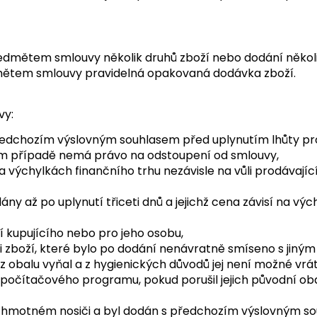
předmětem smlouvy několik druhů zboží nebo dodání někol
edmětem smlouvy pravidelná opakovaná dodávka zboží.
vy:
o předchozím výslovným souhlasem před uplynutím lhůty p
vém případě nemá právo na odstoupení od smlouvy,
 na výchylkách finančního trhu nezávisle na vůli prodáva
ny až po uplynutí třiceti dnů a jejichž cena závisí na výc
í kupujícího nebo pro jeho osobu,
 i zboží, které bylo po dodání nenávratně smíseno s jiným
 obalu vyňal a z hygienických důvodů jej není možné vráti
čítačového programu, pokud porušil jejich původní oba
a hmotném nosiči a byl dodán s předchozím výslovným so