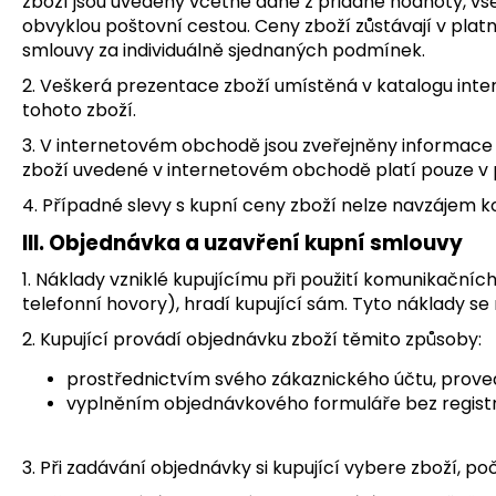
zboží jsou uvedeny včetně daně z přidané hodnoty, vše
obvyklou poštovní cestou. Ceny zboží zůstávají v plat
smlouvy za individuálně sjednaných podmínek.
2. Veškerá prezentace zboží umístěná v katalogu inte
tohoto zboží.
3. V internetovém obchodě jsou zveřejněny informace
zboží uvedené v internetovém obchodě platí pouze v p
4. Případné slevy s kupní ceny zboží nelze navzájem k
III. Objednávka a uzavření kupní smlouvy
1. Náklady vzniklé kupujícímu při použití komunikačníc
telefonní hovory), hradí kupující sám. Tyto náklady se 
2. Kupující provádí objednávku zboží těmito způsoby:
prostřednictvím svého zákaznického účtu, proved
vyplněním objednávkového formuláře bez regist
3. Při zadávání objednávky si kupující vybere zboží, po