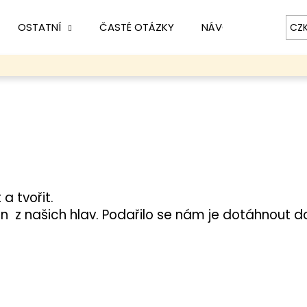
OSTATNÍ
ČASTÉ OTÁZKY
NÁVOD
KONTAK
CZ
Co potřebujete najít?
HLEDAT
Doporučujeme
a tvořit.
n z našich hlav. Podařilo se nám je dotáhnout d