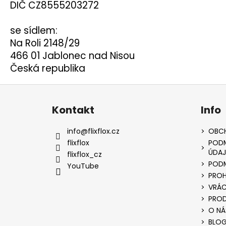
DIČ CZ8555203272
se sídlem:
Na Roli 2148/29
466 01 Jablonec nad Nisou
Česká republika
Z
á
Kontakt
Info
p
a
info
@
flixflox.cz
OBC
t
flixflox
PODM
ÚDAJ
í
flixflox_cz
PODM
YouTube
PROH
VRÁC
PROD
O NÁ
BLO