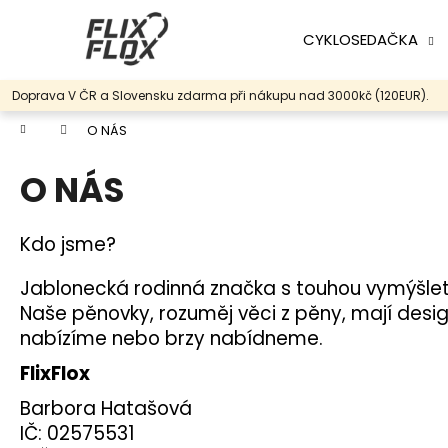
K
Přejít
na
o
CYKLOSEDAČKA
obsah
Zpět
Zpět
š
do
do
í
Doprava V ČR a Slovensku zdarma při nákupu nad 3000kč (120EUR).
k
obchodu
obchodu
Domů
O NÁS
O NÁS
Kdo jsme?
Jablonecká rodinná značka s touhou vymýšlet 
Naše pěnovky, rozuměj věci z pěny, mají desig
nabízíme nebo brzy nabídneme.
FlixFlox
Barbora Hatašová
IČ: 02575531