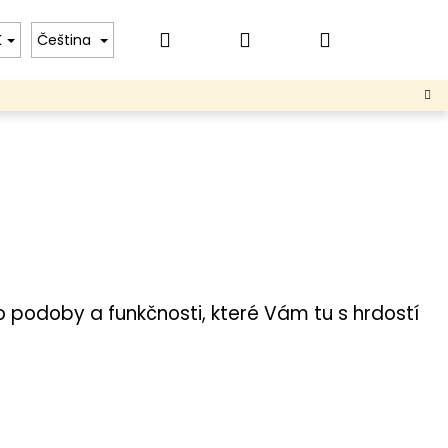
Hledat
Přihlášení
Nákupní
T
PRODEJCI
K
Čeština
košík
o podoby a funkčnosti, které Vám tu s hrdostí