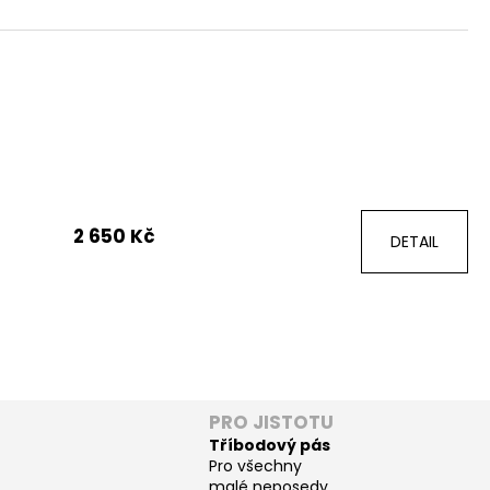
2 650 Kč
DETAIL
PRO JISTOTU
Tříbodový pás
Pro všechny
malé neposedy