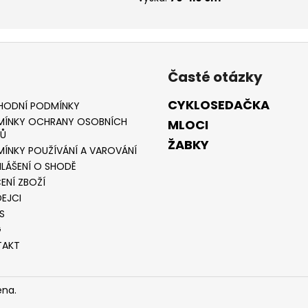
c
í
p
r
v
Časté otázky
k
y
CYKLOSEDAČKA
HODNÍ PODMÍNKY
v
ÍNKY OCHRANY OSOBNÍCH
MLOCI
ý
Ů
ŽABKY
p
ÍNKY POUŽÍVÁNÍ A VAROVÁNÍ
i
LÁŠENÍ O SHODĚ
s
ENÍ ZBOŽÍ
u
EJCI
S
G
TAKT
ena.