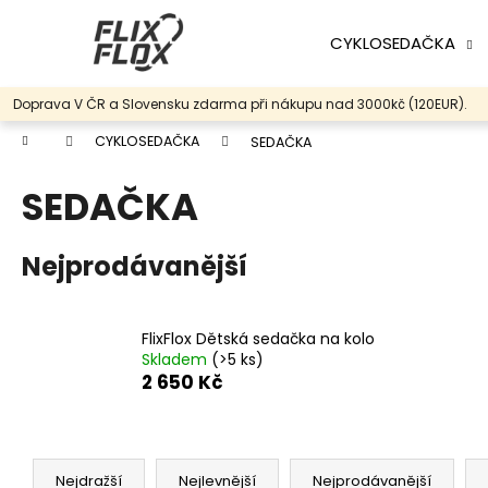
K
Přejít
na
o
CYKLOSEDAČKA
obsah
Zpět
Zpět
š
do
do
í
Doprava V ČR a Slovensku zdarma při nákupu nad 3000kč (120EUR).
k
obchodu
obchodu
Domů
CYKLOSEDAČKA
SEDAČKA
SEDAČKA
Nejprodávanější
FlixFlox Dětská sedačka na kolo
Skladem
(>5 ks)
2 650 Kč
Ř
a
Nejdražší
Nejlevnější
Nejprodávanější