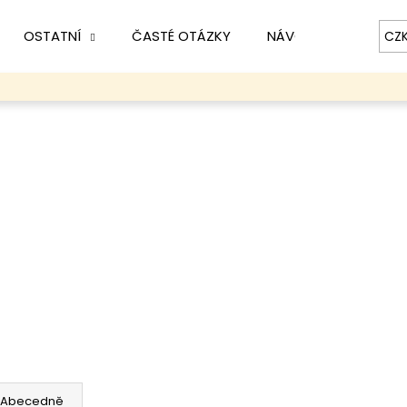
OSTATNÍ
ČASTÉ OTÁZKY
NÁVOD
KONTAK
CZ
Co potřebujete najít?
HLEDAT
Doporučujeme
Abecedně