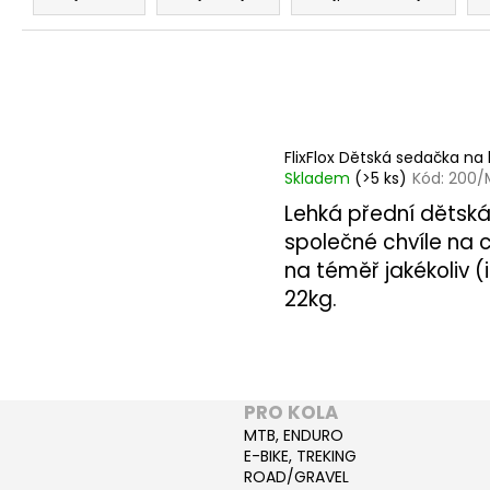
z
e
n
í
p
V
FlixFlox Dětská sedačka na 
r
ý
Skladem
(>5 ks)
Kód:
200
o
p
Lehká přední dětsk
d
i
společné chvíle na 
u
s
na téměř jakékoliv 
k
p
22kg.
t
r
ů
o
d
u
PRO KOLA
k
MTB, ENDURO
t
E-BIKE, TREKING
ROAD/GRAVEL
ů