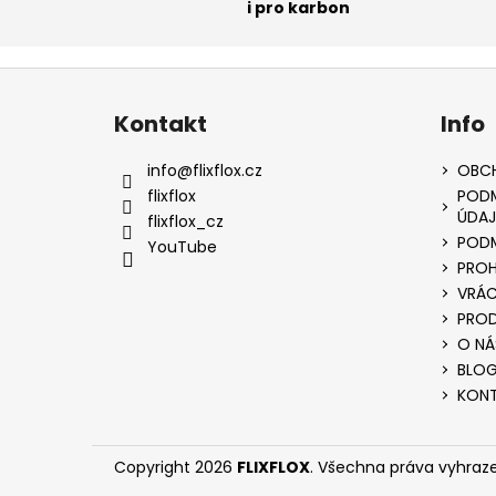
i pro karbon
Z
á
Kontakt
Info
p
a
info
@
flixflox.cz
OBC
t
flixflox
PODM
ÚDAJ
í
flixflox_cz
PODM
YouTube
PROH
VRÁC
PROD
O NÁ
BLO
KON
Copyright 2026
FLIXFLOX
. Všechna práva vyhraz