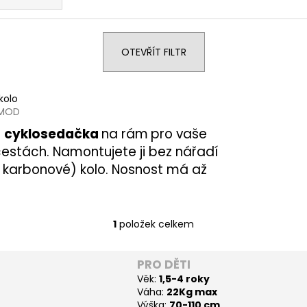
OTEVŘÍT FILTR
kolo
/MOD
á
cyklosedačka
na rám
pro vaše
cestách. Namontujete ji bez nářadí
(i karbonové) kolo. Nosnost má až
1
položek celkem
O
v
l
PRO DĚTI
á
Věk:
1,5-4 roky
d
Váha:
22Kg max
a
Výška:
70-110 cm